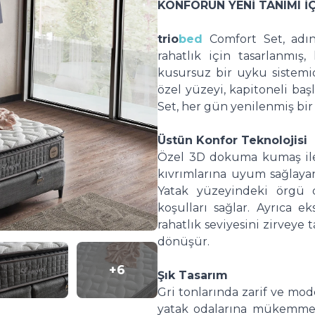
KONFORUN YENİ TANIMI İ
trio
bed
Comfort Set, adı
rahatlık için tasarlanmış
kusursuz bir uyku sistemid
özel yüzeyi, kapitoneli baş
Set, her gün yenilenmiş bi
Üstün Konfor Teknolojisi
Özel 3D dokuma kumaş ile
kıvrımlarına uyum sağlaya
Yatak yüzeyindeki örgü d
koşulları sağlar. Ayrıca e
rahatlık seviyesini zirveye
dönüşür.
+6
Şık Tasarım
Gri tonlarında zarif ve mo
yatak odalarına mükemmel