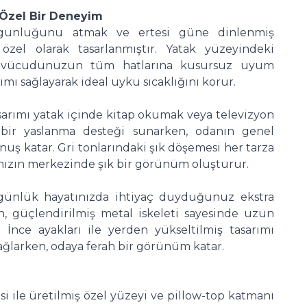
 Özel Bir Deneyim
gunluğunu atmak ve ertesi güne dinlenmiş
özel olarak tasarlanmıştır. Yatak yüzeyindeki
r vücudunuzun tüm hatlarına kusursuz uyum
ımı sağlayarak ideal uyku sıcaklığını korur.
asarımı yatak içinde kitap okumak veya televizyon
ir yaslanma desteği sunarken, odanın genel
nuş katar. Gri tonlarındaki şık döşemesi her tarza
nızın merkezinde şık bir görünüm oluşturur.
 günlük hayatınızda ihtiyaç duyduğunuz ekstra
n, güçlendirilmiş metal iskeleti sayesinde uzun
r. İnce ayakları ile yerden yükseltilmiş tasarımı
sağlarken, odaya ferah bir görünüm katar.
i ile üretilmiş özel yüzeyi ve pillow-top katmanı