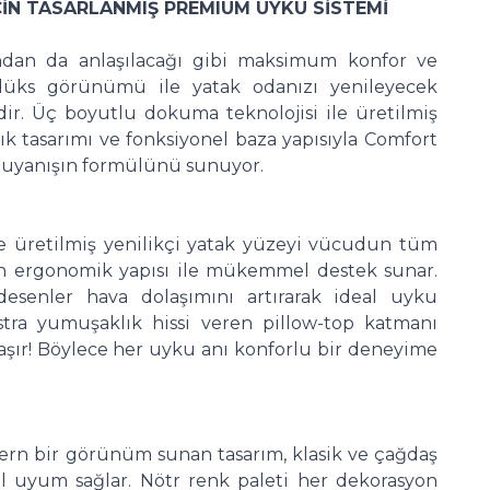
ÇİN TASARLANMIŞ PREMIUM UYKU SİSTEMİ
ndan da anlaşılacağı gibi maksimum konfor ve
, lüks görünümü ile yatak odanızı yenileyecek
ir. Üç boyutlu dokuma teknolojisi ile üretilmiş
lık tasarımı ve fonksiyonel baza yapısıyla Comfort
r uyanışın formülünü sunuyor.
 üretilmiş yenilikçi yatak yüzeyi vücudun tüm
n ergonomik yapısı ile mükemmel destek sunar.
esenler hava dolaşımını artırarak ideal uyku
kstra yumuşaklık hissi veren pillow-top katmanı
 taşır! Böylece her uyku anı konforlu bir deneyime
dern bir görünüm sunan tasarım, klasik ve çağdaş
 uyum sağlar. Nötr renk paleti her dekorasyon