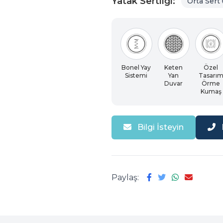
Yatak Sertliği:
Orta Sert
Bonel Yay
Keten
Özel
Sistemi
Yan
Tasarı
Duvar
Örme
Kumaş
Bilgi İsteyin
Paylaş: