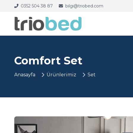
0352 504 38 87
bilgi@triobed.com
Comfort Set
Anasayfa
Ürünlerimiz
Set