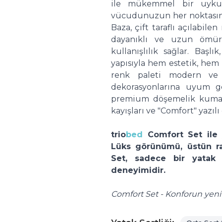
ile mükemmel bir uyku 
vücudunuzun her noktasına
Baza, çift taraflı açılabil
dayanıklı ve uzun ömür
kullanışlılık sağlar. Baş
yapısıyla hem estetik, hem
renk paleti modern ve
dekorasyonlarına uyum göst
premium döşemelik kumaş 
kayışları ve "Comfort" yazılı
trio
bed
Comfort Set ile
Lüks görünümü, üstün rah
Set, sadece bir yatak 
deneyimidir.
Comfort Set - Konforun yeni 