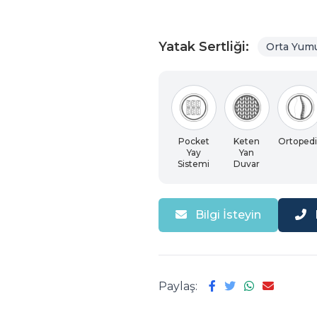
Yatak Sertliği:
Orta Yum
Pocket
Keten
Ortopedi
Yay
Yan
Sistemi
Duvar
Bilgi İsteyin
Paylaş: