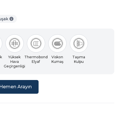
uşak
k
Yüksek
Thermobond
Viskon
Taşıma
Hava
Elyaf
Kumaş
Kulpu
Geçirgenliği
Hemen Arayın