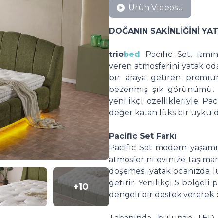
Ürün Videosu
DOĞANIN SAKİNLİĞİNİ YA
trio
bed
Pacific Set, ism
veren atmosferini yatak oda
bir araya getiren premium
bezenmiş şık görünümü, 
yenilikçi özellikleriyle Pa
değer katan lüks bir uyku 
Pacific Set Farkı
Pacific Set modern yaşamı
atmosferini evinize taşımanı
döşemesi yatak odanızda l
getirir. Yenilikçi 5 bölgel
+10
dengeli bir destek vererek 
Tabanında bulunan LED a