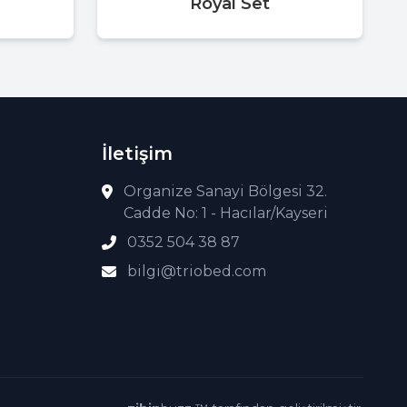
Royal Set
İletişim
Organize Sanayi Bölgesi 32.
Cadde No: 1 - Hacılar/Kayseri
0352 504 38 87
bilgi@triobed.com