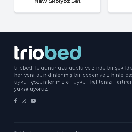
New Skolyoz Set
triobed ile gününüzü güçlü ve zinde bir şekild
her yeni gün dinlenmiş bir beden ve zihinle başl
uyku çözümlerimizle uyku kalitenizi artıra
yükseltiyoruz.