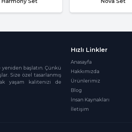
Harmony Set
Nova Set
Hızlı Linkler
Anasayfa
e yeniden başlatın. Çünkü
Hakkımızda
ar. Size özel tasarlanmış
Ürünlerimiz
rak yaşam kalitenizi de
Blog
İnsan Kaynakları
İletişim