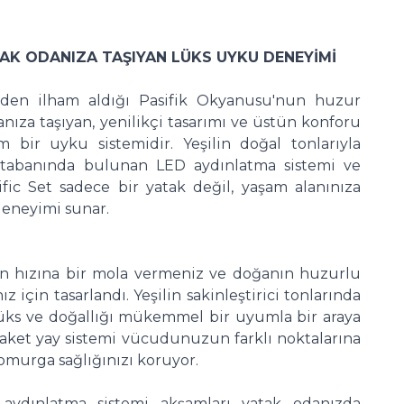
TAK ODANIZA TAŞIYAN LÜKS UYKU DENEYİMİ
inden ilham aldığı Pasifik Okyanusu'nun huzur
nıza taşıyan, yenilikçi tasarımı ve üstün konforu
 bir uyku sistemidir. Yeşilin doğal tonlarıyla
tabanında bulunan LED aydınlatma sistemi ve
cific Set sadece bir yatak değil, yaşam alanınıza
deneyimi sunar.
n hızına bir mola vermeniz ve doğanın huzurlu
z için tasarlandı. Yeşilin sakinleştirici tonlarında
üks ve doğallığı mükemmel bir uyumla bir araya
i paket yay sistemi vücudunuzun farklı noktalarına
omurga sağlığınızı koruyor.
ydınlatma sistemi akşamları yatak odanızda