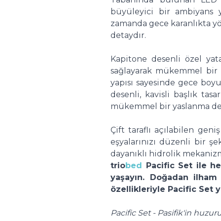
büyüleyici bir ambiyans y
zamanda gece karanlıkta y
detaydır.
Kapitone desenli özel ya
sağlayarak mükemmel bir 
yapısı sayesinde gece boyu
desenli, kavisli başlık ta
mükemmel bir yaslanma des
Çift taraflı açılabilen gen
eşyalarınızı düzenli bir ş
dayanıklı hidrolik mekanizm
trio
bed
Pacific Set ile 
yaşayın. Doğadan ilham a
özellikleriyle Pacific Set
Pacific Set - Pasifik'in huzur