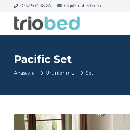
0352 504 38 87
bilgi@triobed.com
Pacific Set
Anasayfa
Ürünlerimiz
Set