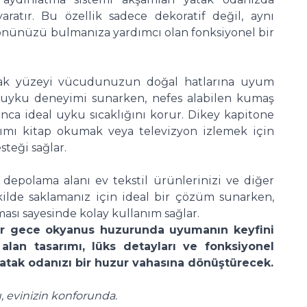
aratır. Bu özellik sadece dekoratif değil, aynı
önünüzü bulmanıza yardımcı olan fonksiyonel bir
tak yüzeyi vücudunuzun doğal hatlarına uyum
uyku deneyimi sunarken, nefes alabilen kumaş
nca ideal uyku sıcaklığını korur. Dikey kapitone
sarımı kitap okumak veya televizyon izlemek için
teği sağlar.
iş depolama alanı ev tekstil ürünlerinizi ve diğer
ekilde saklamanız için ideal bir çözüm sunarken,
ası sayesinde kolay kullanım sağlar.
her gece okyanus huzurunda uyumanın keyfini
lan tasarımı, lüks detayları ve fonksiyonel
 yatak odanızı bir huzur vahasına dönüştürecek.
u, evinizin konforunda.